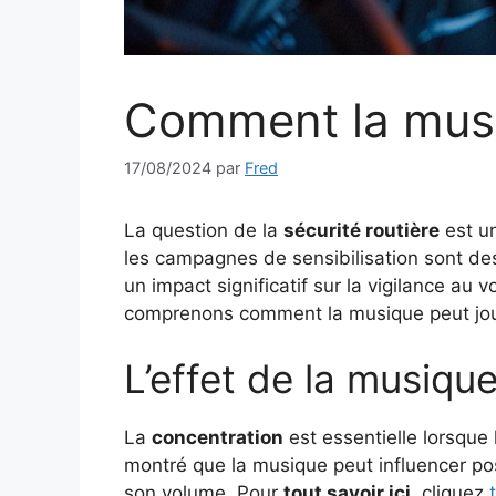
Comment la musiq
17/08/2024
par
Fred
La question de la
sécurité routière
est un
les campagnes de sensibilisation sont des
un impact significatif sur la vigilance au
comprenons comment la musique peut jouer 
L’effet de la musique
La
concentration
est essentielle lorsque 
montré que la musique peut influencer po
son volume. Pour
tout savoir ici
, cliquez