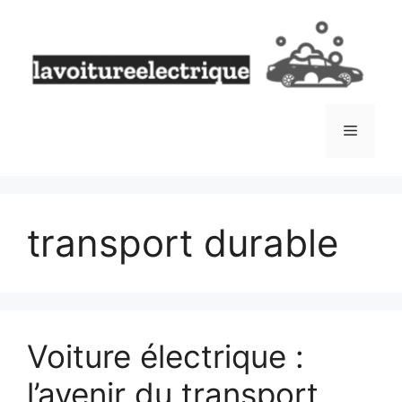
Aller
au
contenu
Menu
transport durable
Voiture électrique :
l’avenir du transport