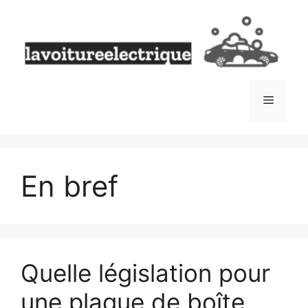
Aller
au
contenu
Menu
En bref
Quelle législation pour
une plaque de boîte