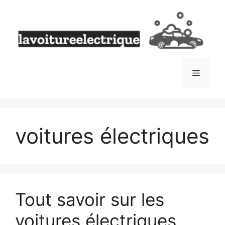
Aller
au
contenu
Menu
voitures électriques
Tout savoir sur les
voitures électriques