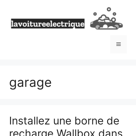
Aller
au
contenu
Menu
garage
Installez une borne de
recharge Wallbox dans